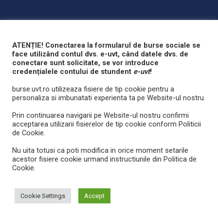
Powered by
UVT
Open Intelligent Grid
ATENȚIE! Conectarea la formularul de burse sociale se
face utilizând contul dvs. e-uvt, când datele dvs. de
conectare sunt solicitate, se vor introduce
credențialele contului de stundent
e-uvt
!
burse.uvt.ro utilizeaza fisiere de tip cookie pentru a
personaliza si imbunatati experienta ta pe Website-ul nostru.
Prin continuarea navigarii pe Website-ul nostru confirmi
acceptarea utilizarii fisierelor de tip cookie conform Politicii
de Cookie.
Nu uita totusi ca poti modifica in orice moment setarile
acestor fisiere cookie urmand instructiunile din Politica de
Cookie.
Cookie Settings
Accept